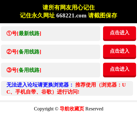
请所有网友用心记住
记住永久网址
668221.com
请截图保存
点击进入
①号[
最新线路
]
点击进入
②号[
备用线路
]
点击进入
③号[
备用线路
]
无法进入论坛请更换浏览器：
推荐使用（浏览器：U
C、手机自带、谷歌）进行访问!
Copyright ©
导航收藏页
Reserved